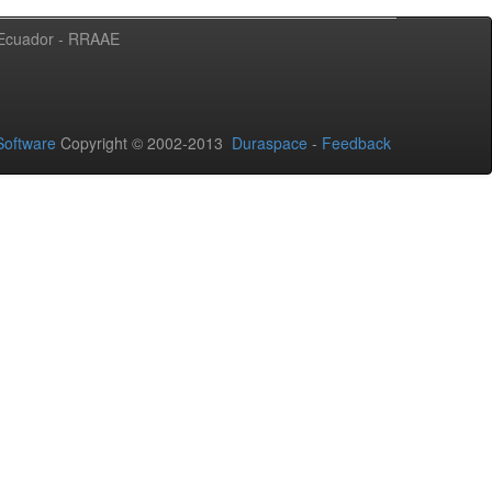
l Ecuador - RRAAE
oftware
Copyright © 2002-2013
Duraspace
-
Feedback