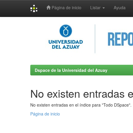
Página de inicio
Listar
Ayuda
Skip
navigation
Dspace de la Universidad del Azuay
No existen entradas e
No existen entradas en el índice para "Todo DSpace".
Página de inicio