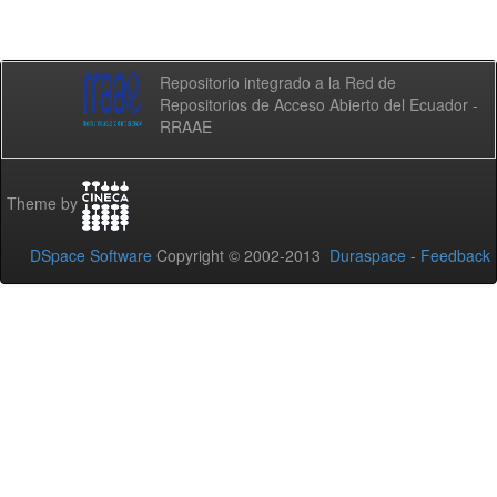
Repositorio integrado a la Red de
Repositorios de Acceso Abierto del Ecuador -
RRAAE
Theme by
DSpace Software
Copyright © 2002-2013
Duraspace
-
Feedback