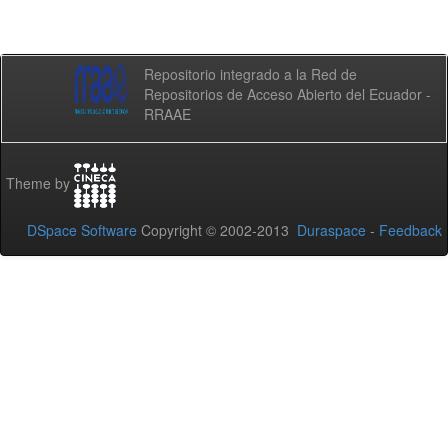
Repositorio integrado a la Red de
Repositorios de Acceso Abierto del Ecuador -
RRAAE
Theme by
DSpace Software
Copyright © 2002-2013
Duraspace
-
Feedback