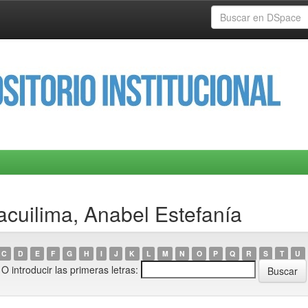
acuilima, Anabel Estefanía
C
D
E
F
G
H
I
J
K
L
M
N
O
P
Q
R
S
T
U
O introducir las primeras letras: