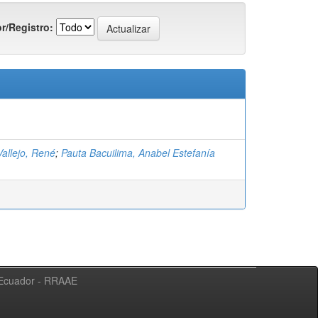
r/Registro:
allejo, René
;
Pauta Bacuilima, Anabel Estefanía
l Ecuador - RRAAE