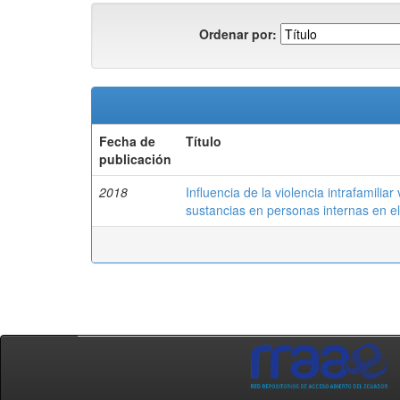
Ordenar por:
Fecha de
Título
publicación
2018
Influencia de la violencia intrafamilia
sustancias en personas internas en e