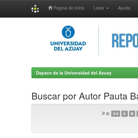
Página de inicio
Listar
Ayuda
Skip
navigation
Dspace de la Universidad del Azuay
Buscar por Autor Pauta B
Ir a:
0-9
A
B