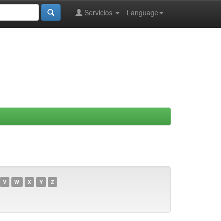
Servicios
Language
V
W
X
Y
Z