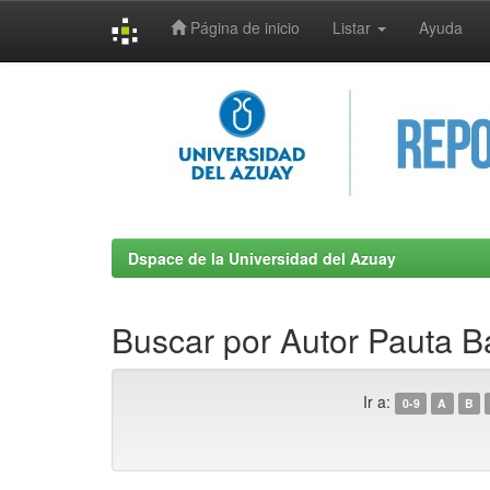
Página de inicio
Listar
Ayuda
Skip
navigation
Dspace de la Universidad del Azuay
Buscar por Autor Pauta B
Ir a:
0-9
A
B