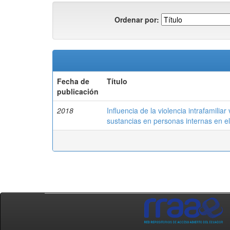
Ordenar por:
Fecha de
Título
publicación
2018
Influencia de la violencia intrafamilia
sustancias en personas internas en e