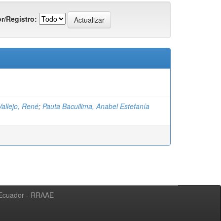
r/Registro:
allejo, René
;
Pauta Bacuilima, Anabel Estefanía
l Ecuador - RRAAE