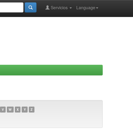
Servicios
Language
V
W
X
Y
Z