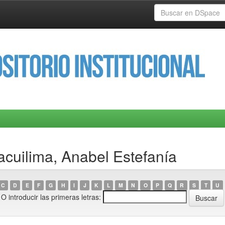
acuilima, Anabel Estefanía
C
D
E
F
G
H
I
J
K
L
M
N
O
P
Q
R
S
T
U
O introducir las primeras letras: