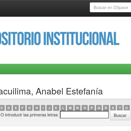
acuilima, Anabel Estefanía
C
D
E
F
G
H
I
J
K
L
M
N
O
P
Q
R
S
T
U
O introducir las primeras letras: