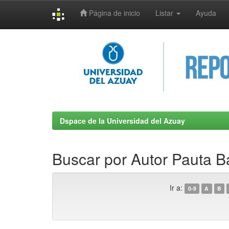
Página de inicio
Listar
Ayuda
Skip
navigation
Dspace de la Universidad del Azuay
Buscar por Autor Pauta B
Ir a:
0-9
A
B