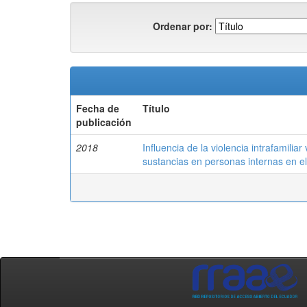
Ordenar por:
Fecha de
Título
publicación
2018
Influencia de la violencia intrafamilia
sustancias en personas internas en e