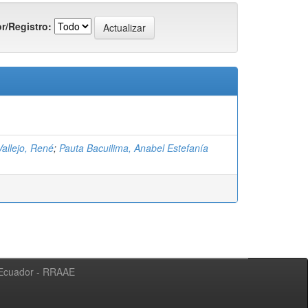
r/Registro:
allejo, René
;
Pauta Bacuilima, Anabel Estefanía
l Ecuador - RRAAE