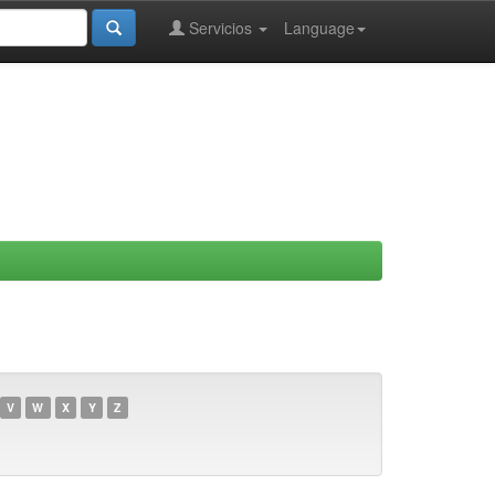
Servicios
Language
V
W
X
Y
Z