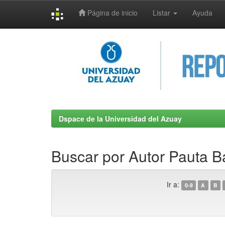
Página de inicio
Listar
Ayuda
Skip
navigation
Dspace de la Universidad del Azuay
Buscar por Autor Pauta B
Ir a:
0-9
A
B