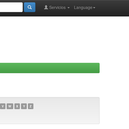
Servicios
Language
V
W
X
Y
Z