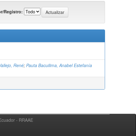
r/Registro:
allejo, René
;
Pauta Bacuilima, Anabel Estefanía
l Ecuador - RRAAE