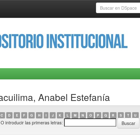
acuilima, Anabel Estefanía
C
D
E
F
G
H
I
J
K
L
M
N
O
P
Q
R
S
T
U
O introducir las primeras letras: