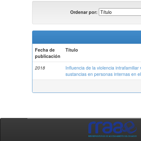
Ordenar por:
Fecha de
Título
publicación
2018
Influencia de la violencia intrafamilia
sustancias en personas internas en e