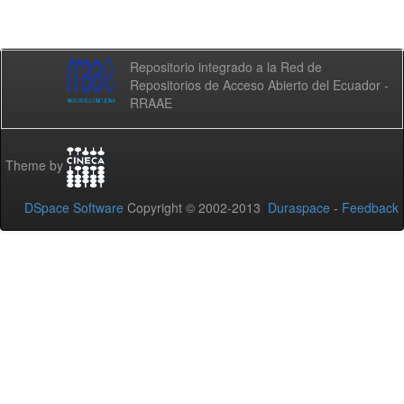
Repositorio integrado a la Red de
Repositorios de Acceso Abierto del Ecuador -
RRAAE
Theme by
DSpace Software
Copyright © 2002-2013
Duraspace
-
Feedback