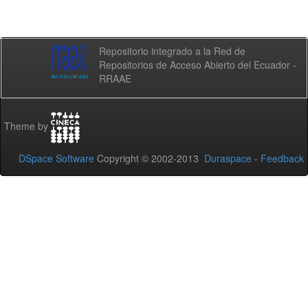
Repositorio integrado a la Red de
Repositorios de Acceso Abierto del Ecuador -
RRAAE
Theme by
DSpace Software
Copyright © 2002-2013
Duraspace
-
Feedback