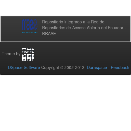
Repositorio integrado a la Red de
Repositorios de Acceso Abierto del Ecuador -
RRAAE
Theme by
DSpace Software
Copyright © 2002-2013
Duraspace
-
Feedback