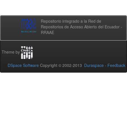
Repositorio integrado a la Red de
Repositorios de Acceso Abierto del Ecuador -
RRAAE
Theme by
DSpace Software
Copyright © 2002-2013
Duraspace
-
Feedback