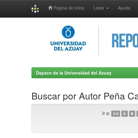
Página de inicio
Listar
Ayuda
Skip
navigation
Dspace de la Universidad del Azuay
Buscar por Autor Peña Ca
Ir a:
0-9
A
B