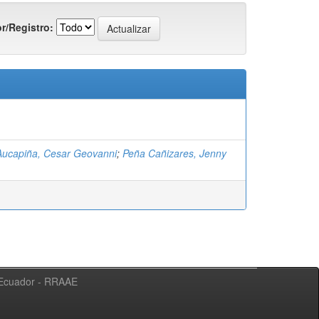
r/Registro:
Aucapiña, Cesar Geovanni
;
Peña Cañizares, Jenny
l Ecuador - RRAAE