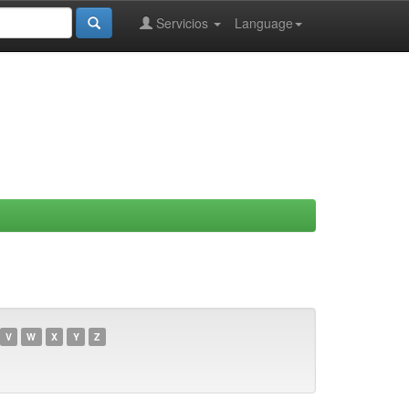
Servicios
Language
V
W
X
Y
Z