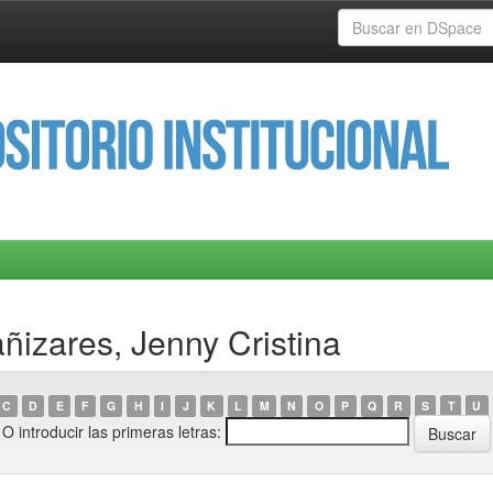
ñizares, Jenny Cristina
C
D
E
F
G
H
I
J
K
L
M
N
O
P
Q
R
S
T
U
O introducir las primeras letras: