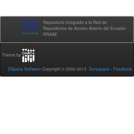
Repositorio integrado a la Red de
Repositorios de Acceso Abierto del Ecuador -
RRAAE
Theme by
DSpace Software
Copyright © 2002-2013
Duraspace
-
Feedback