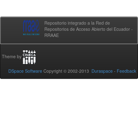
Repositorio integrado a la Red de
Repositorios de Acceso Abierto del Ecuador -
RRAAE
Theme by
DSpace Software
Copyright © 2002-2013
Duraspace
-
Feedback