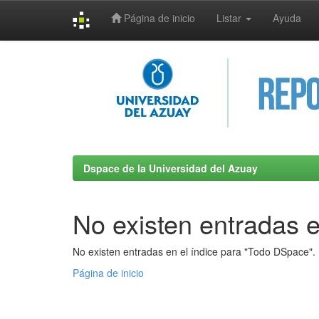
Página de inicio
Listar
Ayuda
Skip
navigation
Dspace de la Universidad del Azuay
No existen entradas e
No existen entradas en el índice para "Todo DSpace".
Página de inicio