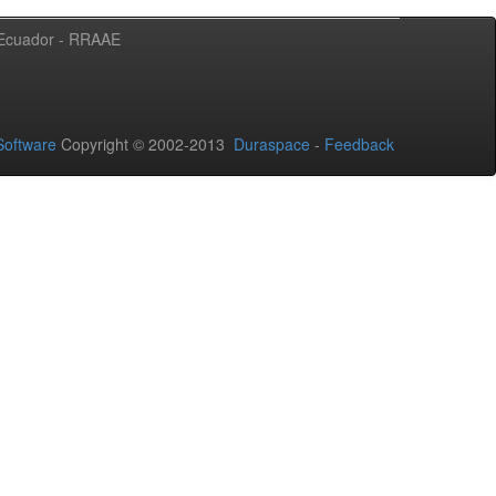
l Ecuador - RRAAE
oftware
Copyright © 2002-2013
Duraspace
-
Feedback