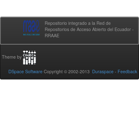
Repositorio integrado a la Red de
Repositorios de Acceso Abierto del Ecuador -
RRAAE
Theme by
DSpace Software
Copyright © 2002-2013
Duraspace
-
Feedback