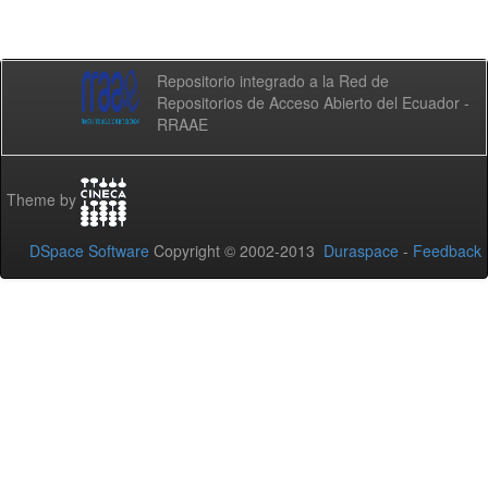
Repositorio integrado a la Red de
Repositorios de Acceso Abierto del Ecuador -
RRAAE
Theme by
DSpace Software
Copyright © 2002-2013
Duraspace
-
Feedback