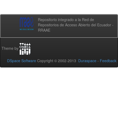
Repositorio integrado a la Red de
Repositorios de Acceso Abierto del Ecuador -
RRAAE
Theme by
DSpace Software
Copyright © 2002-2013
Duraspace
-
Feedback