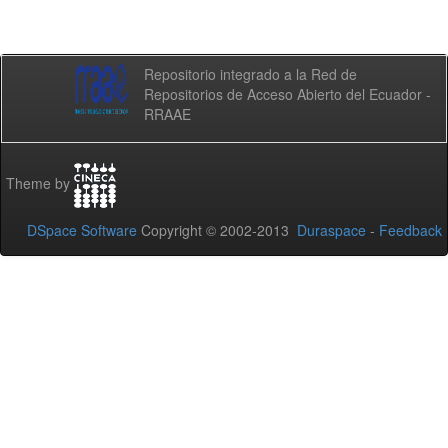
Repositorio integrado a la Red de
Repositorios de Acceso Abierto del Ecuador -
RRAAE
Theme by
DSpace Software
Copyright © 2002-2013
Duraspace
-
Feedback