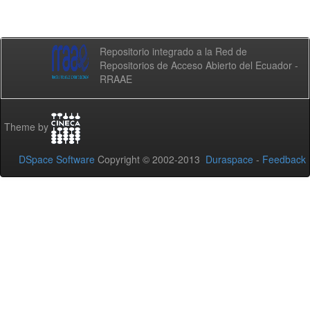
Repositorio integrado a la Red de
Repositorios de Acceso Abierto del Ecuador -
RRAAE
Theme by
DSpace Software
Copyright © 2002-2013
Duraspace
-
Feedback