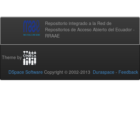
Repositorio integrado a la Red de
Repositorios de Acceso Abierto del Ecuador -
RRAAE
Theme by
DSpace Software
Copyright © 2002-2013
Duraspace
-
Feedback