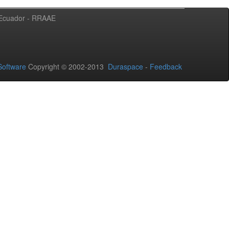
l Ecuador - RRAAE
oftware
Copyright © 2002-2013
Duraspace
-
Feedback