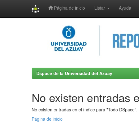
Página de inicio
Listar
Ayuda
Skip
navigation
Dspace de la Universidad del Azuay
No existen entradas e
No existen entradas en el índice para "Todo DSpace".
Página de inicio