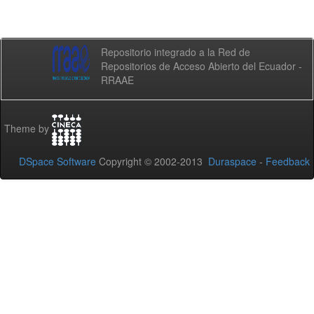
Repositorio integrado a la Red de
Repositorios de Acceso Abierto del Ecuador -
RRAAE
Theme by
DSpace Software
Copyright © 2002-2013
Duraspace
-
Feedback