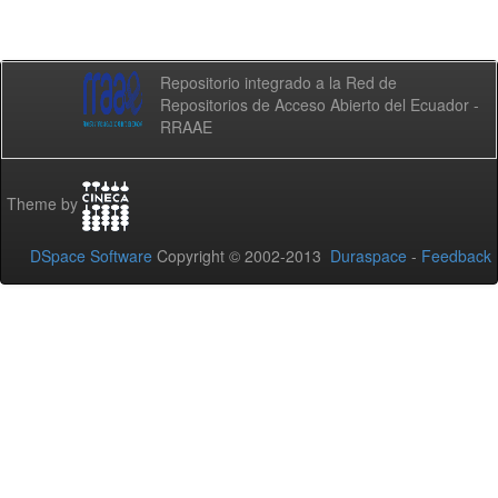
Repositorio integrado a la Red de
Repositorios de Acceso Abierto del Ecuador -
RRAAE
Theme by
DSpace Software
Copyright © 2002-2013
Duraspace
-
Feedback