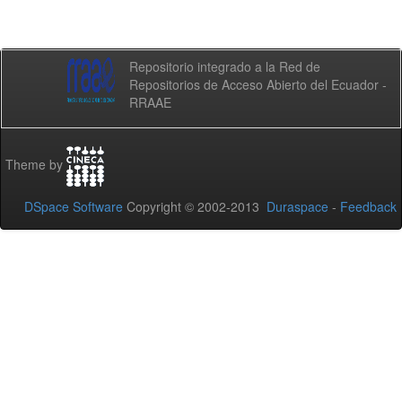
Repositorio integrado a la Red de
Repositorios de Acceso Abierto del Ecuador -
RRAAE
Theme by
DSpace Software
Copyright © 2002-2013
Duraspace
-
Feedback