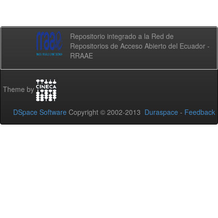
Repositorio integrado a la Red de
Repositorios de Acceso Abierto del Ecuador -
RRAAE
Theme by
DSpace Software
Copyright © 2002-2013
Duraspace
-
Feedback