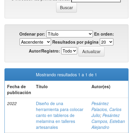
Ordenar por:
En orden:
Resultados por página
Autor/Registro:
Mostrando resultados 1 a 1 de 1
Fecha de
Título
Autor(es)
publicación
2022
Diseño de una
Pesántez
herramienta para colocar
Palacios, Carlos
canto en tableros de
Julio
;
Pesántez
melamina en talleres
Campos, Esteban
artesanales
Alejandro