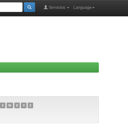
Servicios
Language
V
W
X
Y
Z