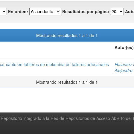
En orden:
Resultados por página
Auto
Mostrando resultados 1 a 1 de 1
Autor(es)
ar canto en tableros de melamina en talleres artesanales
Pesántez P
Alejandro
Mostrando resultados 1 a 1 de 1
Repositorio integrado a la Red de Repositorios de Acceso Abierto de