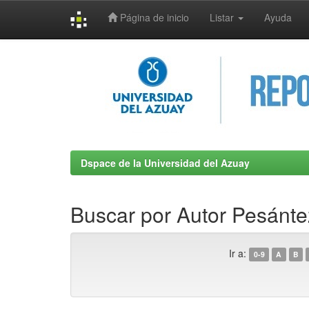
Página de inicio
Listar
Ayuda
Skip
navigation
Dspace de la Universidad del Azuay
Buscar por Autor Pesánt
Ir a:
0-9
A
B