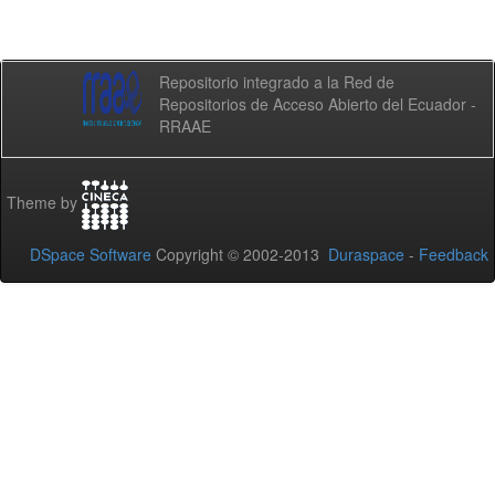
Repositorio integrado a la Red de
Repositorios de Acceso Abierto del Ecuador -
RRAAE
Theme by
DSpace Software
Copyright © 2002-2013
Duraspace
-
Feedback