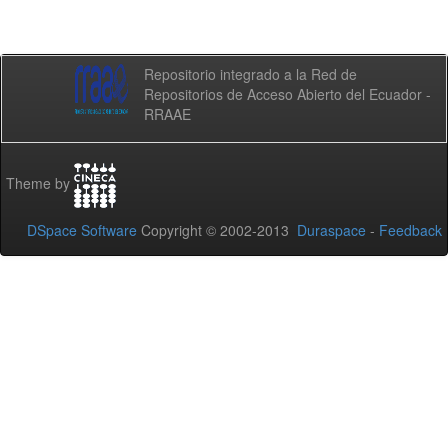
Repositorio integrado a la Red de
Repositorios de Acceso Abierto del Ecuador -
RRAAE
Theme by
DSpace Software
Copyright © 2002-2013
Duraspace
-
Feedback