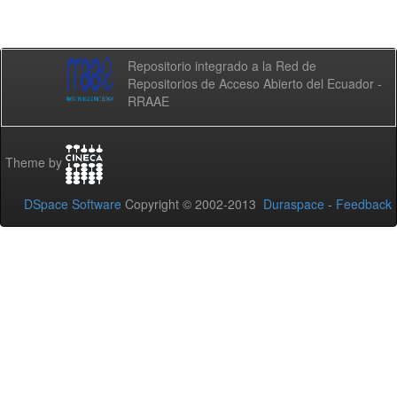
Repositorio integrado a la Red de
Repositorios de Acceso Abierto del Ecuador -
RRAAE
Theme by
DSpace Software
Copyright © 2002-2013
Duraspace
-
Feedback