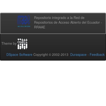
Repositorio integrado a la Red de
Repositorios de Acceso Abierto del Ecuador -
RRAAE
Theme by
DSpace Software
Copyright © 2002-2013
Duraspace
-
Feedback