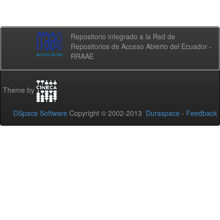
Repositorio integrado a la Red de
Repositorios de Acceso Abierto del Ecuador -
RRAAE
Theme by
DSpace Software
Copyright © 2002-2013
Duraspace
-
Feedback