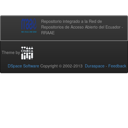
Repositorio integrado a la Red de
Repositorios de Acceso Abierto del Ecuador -
RRAAE
Theme by
DSpace Software
Copyright © 2002-2013
Duraspace
-
Feedback