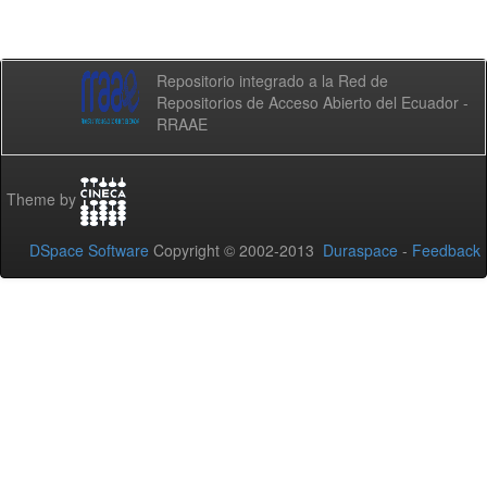
Repositorio integrado a la Red de
Repositorios de Acceso Abierto del Ecuador -
RRAAE
Theme by
DSpace Software
Copyright © 2002-2013
Duraspace
-
Feedback