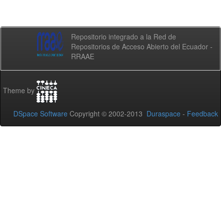
Repositorio integrado a la Red de
Repositorios de Acceso Abierto del Ecuador -
RRAAE
Theme by
DSpace Software
Copyright © 2002-2013
Duraspace
-
Feedback