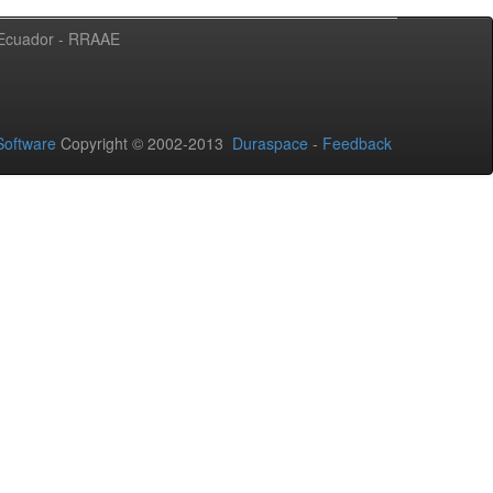
l Ecuador - RRAAE
oftware
Copyright © 2002-2013
Duraspace
-
Feedback