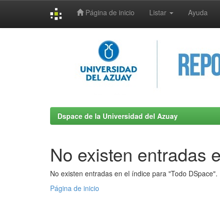
Página de inicio
Listar
Ayuda
Skip
navigation
Dspace de la Universidad del Azuay
No existen entradas e
No existen entradas en el índice para "Todo DSpace".
Página de inicio