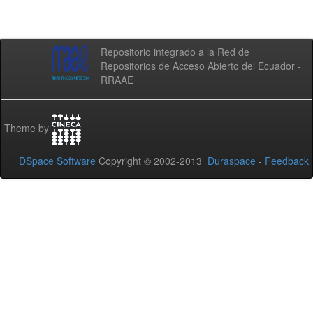
Repositorio integrado a la Red de
Repositorios de Acceso Abierto del Ecuador -
RRAAE
Theme by
DSpace Software
Copyright © 2002-2013
Duraspace
-
Feedback