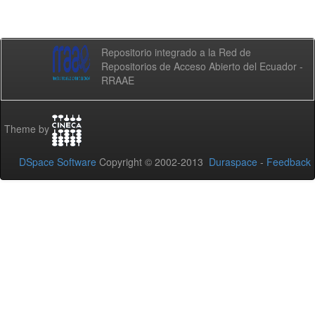
Repositorio integrado a la Red de
Repositorios de Acceso Abierto del Ecuador -
RRAAE
Theme by
DSpace Software
Copyright © 2002-2013
Duraspace
-
Feedback