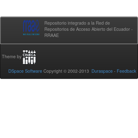
Repositorio integrado a la Red de
Repositorios de Acceso Abierto del Ecuador -
RRAAE
Theme by
DSpace Software
Copyright © 2002-2013
Duraspace
-
Feedback