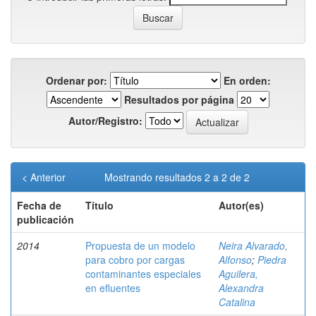
Ordenar por:
En orden:
Resultados por página
Autor/Registro:
< Anterior
Mostrando resultados 2 a 2 de 2
Fecha de
Título
Autor(es)
publicación
2014
Propuesta de un modelo
Neira Alvarado,
para cobro por cargas
Alfonso
;
Piedra
contaminantes especiales
Aguilera,
en efluentes
Alexandra
Catalina