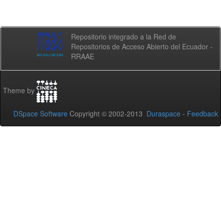
Repositorio integrado a la Red de
Repositorios de Acceso Abierto del Ecuador -
RRAAE
Theme by
DSpace Software
Copyright © 2002-2013
Duraspace
-
Feedback