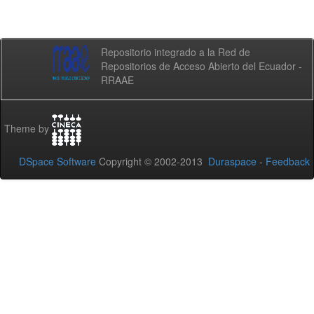
Repositorio integrado a la Red de
Repositorios de Acceso Abierto del Ecuador -
RRAAE
Theme by
DSpace Software
Copyright © 2002-2013
Duraspace
-
Feedback