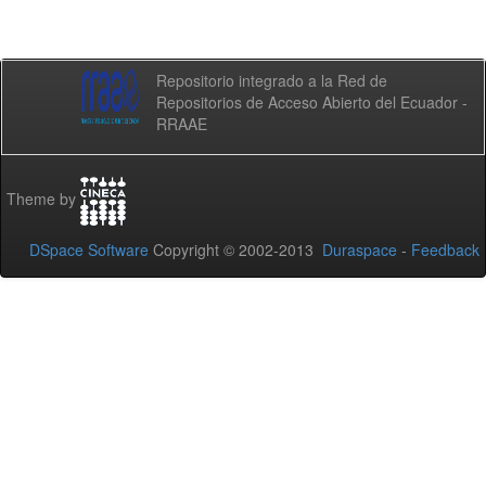
Repositorio integrado a la Red de
Repositorios de Acceso Abierto del Ecuador -
RRAAE
Theme by
DSpace Software
Copyright © 2002-2013
Duraspace
-
Feedback