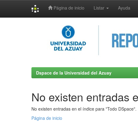
Página de inicio
Listar
Ayuda
Skip
navigation
Dspace de la Universidad del Azuay
No existen entradas e
No existen entradas en el índice para "Todo DSpace".
Página de inicio