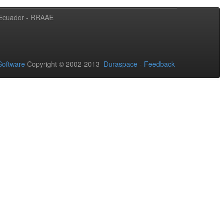
l Ecuador - RRAAE
oftware
Copyright © 2002-2013
Duraspace
-
Feedback