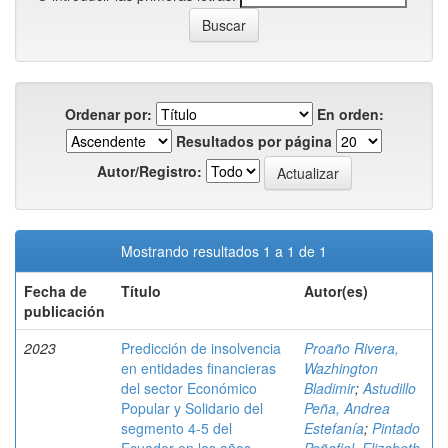
Ordenar por:
En orden:
Resultados por página
Autor/Registro:
Mostrando resultados 1 a 1 de 1
Fecha de
Título
Autor(es)
publicación
2023
Predicción de insolvencia
Proaño Rivera,
en entidades financieras
Wazhington
del sector Económico
Bladimir
;
Astudillo
Popular y Solidario del
Peña, Andrea
segmento 4-5 del
Estefanía
;
Pintado