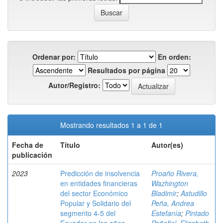
Ordenar por:
En orden:
Resultados por página
Autor/Registro:
Mostrando resultados 1 a 1 de 1
Fecha de
Título
Autor(es)
publicación
2023
Predicción de insolvencia
Proaño Rivera,
en entidades financieras
Wazhington
del sector Económico
Bladimir
;
Astudillo
Popular y Solidario del
Peña, Andrea
segmento 4-5 del
Estefanía
;
Pintado