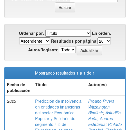
Ordenar por:
En orden:
Resultados por página
Autor/Registro:
Mostrando resultados 1 a 1 de 1
Fecha de
Título
Autor(es)
publicación
2023
Predicción de insolvencia
Proaño Rivera,
en entidades financieras
Wazhington
del sector Económico
Bladimir
;
Astudillo
Popular y Solidario del
Peña, Andrea
segmento 4-5 del
Estefanía
;
Pintado