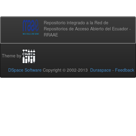
Repositorio integrado a la Red de
Repositorios de Acceso Abierto del Ecuador -
RRAAE
Theme by
DSpace Software
Copyright © 2002-2013
Duraspace
-
Feedback