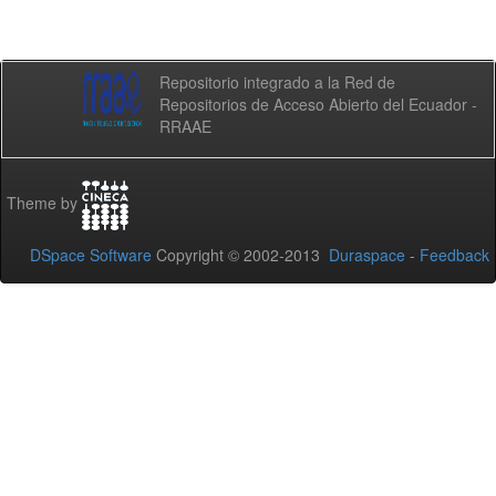
Repositorio integrado a la Red de
Repositorios de Acceso Abierto del Ecuador -
RRAAE
Theme by
DSpace Software
Copyright © 2002-2013
Duraspace
-
Feedback